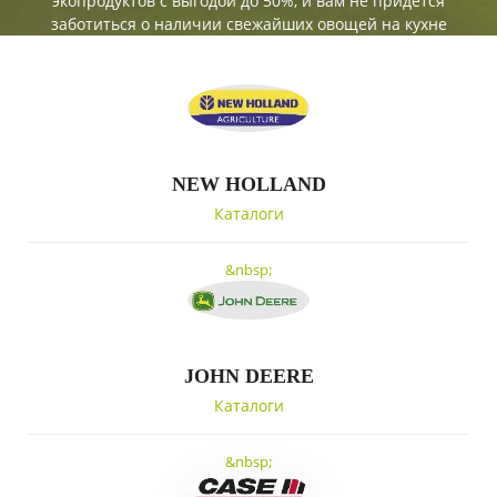
экопродуктов с выгодой до 50%, и вам не придется
заботиться о наличии свежайших овощей на кухне
NEW HOLLAND
Каталоги
&nbsp;
JOHN DEERE
Каталоги
&nbsp;